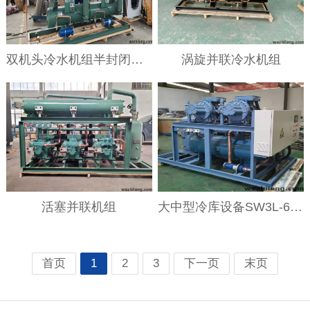
双机头冷水机组半封闭活塞机
涡旋并联冷水机组
活塞并联机组
大中型冷库设备SW3L-6000 螺杆冷藏设备 冷链机组 低温制冷设备
首页
1
2
3
下一页
末页